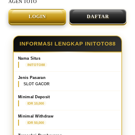
AGEN TOTO
LOGIN
DAFTAR
INFORMASI LENGKAP INITOTO88
Nama Situs
INITOTO88
Jenis Pasaran
SLOT GACOR
Minimal Deposit
IDR 10,000
Minimal Withdraw
IDR 50,000