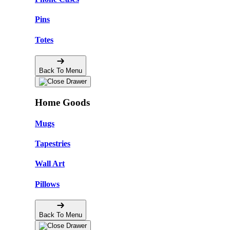
Pins
Totes
Back To Menu
Home Goods
Mugs
Tapestries
Wall Art
Pillows
Back To Menu