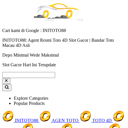
Cari kami di Google : INITOTO88
INITOTO88: Agent Resmi Toto 4D Slot Gacor | Bandar Toto
Macau 4D Asli
Depo Minimal Wede Maksimal
Slot Gacor Hari Ini Terupdate
Explore Categories
Popular Products
INITOTO88
AGEN TOTO
TOTO 4D