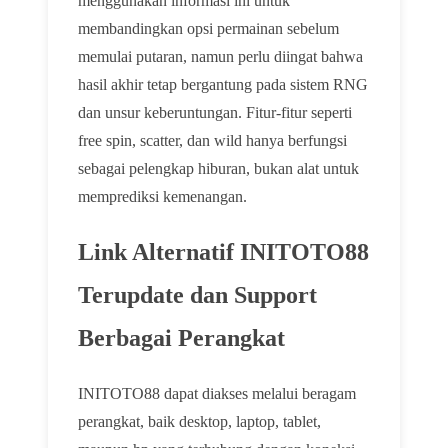
menggunakan informasi ini untuk
membandingkan opsi permainan sebelum
memulai putaran, namun perlu diingat bahwa
hasil akhir tetap bergantung pada sistem RNG
dan unsur keberuntungan. Fitur-fitur seperti
free spin, scatter, dan wild hanya berfungsi
sebagai pelengkap hiburan, bukan alat untuk
memprediksi kemenangan.
Link Alternatif INITOTO88
Terupdate dan Support
Berbagai Perangkat
INITOTO88 dapat diakses melalui beragam
perangkat, baik desktop, laptop, tablet,