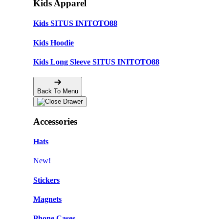
Kids Apparel
Kids SITUS INITOTO88
Kids Hoodie
Kids Long Sleeve SITUS INITOTO88
Back To Menu
Accessories
Hats
New!
Stickers
Magnets
Phone Cases