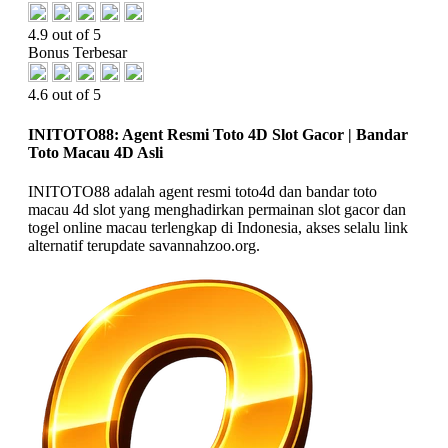
4.9 out of 5
Bonus Terbesar
4.6 out of 5
INITOTO88: Agent Resmi Toto 4D Slot Gacor | Bandar
Toto Macau 4D Asli
INITOTO88 adalah agent resmi toto4d dan bandar toto
macau 4d slot yang menghadirkan permainan slot gacor dan
togel online macau terlengkap di Indonesia, akses selalu link
alternatif terupdate savannahzoo.org.