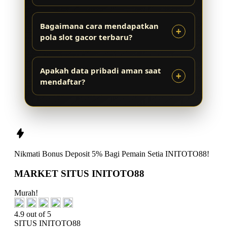
Bagaimana cara mendapatkan
pola slot gacor terbaru?
Apakah data pribadi aman saat
mendaftar?
Nikmati
Bonus Deposit 5%
Bagi Pemain Setia
INITOTO88!
MARKET SITUS INITOTO88
Murah!
4.9 out of 5
SITUS INITOTO88