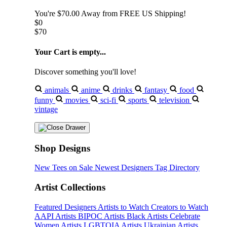
You're
$70.00
Away from
FREE US Shipping!
$0
$70
Your Cart is empty...
Discover something you'll love!
animals
anime
drinks
fantasy
food
funny
movies
sci-fi
sports
television
vintage
Shop Designs
New Tees on Sale
Newest Designers
Tag Directory
Artist Collections
Featured Designers
Artists to Watch
Creators to Watch
AAPI Artists
BIPOC Artists
Black Artists
Celebrate
Women Artists
LGBTQIA Artists
Ukrainian Artists