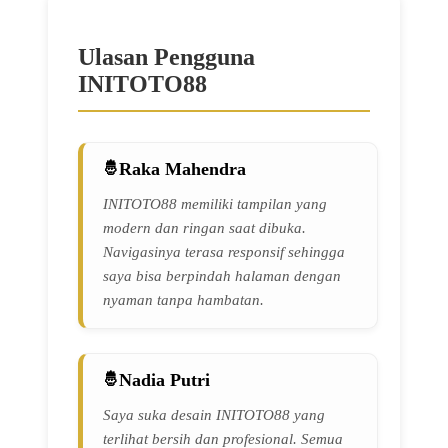
Ulasan Pengguna
INITOTO88
Raka Mahendra
INITOTO88 memiliki tampilan yang
modern dan ringan saat dibuka.
Navigasinya terasa responsif sehingga
saya bisa berpindah halaman dengan
nyaman tanpa hambatan.
Nadia Putri
Saya suka desain INITOTO88 yang
terlihat bersih dan profesional. Semua